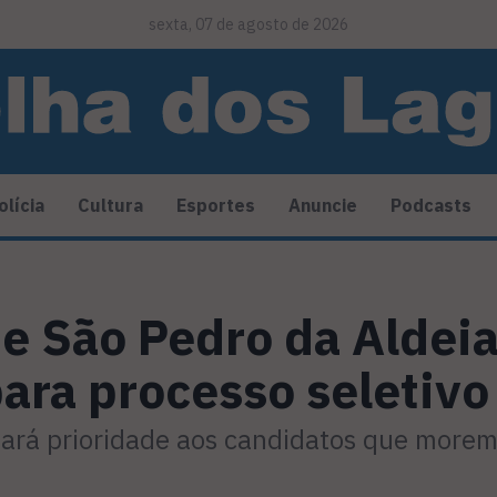
sexta, 07 de agosto de 2026
olícia
Cultura
Esportes
Anuncie
Podcasts
de São Pedro da Aldei
para processo seletiv
ará prioridade aos candidatos que morem