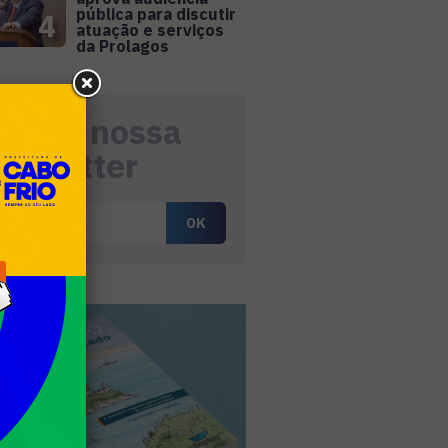
pública para discutir
4
atuação e serviços
da Prolagos
eceba nossa
ewsletter