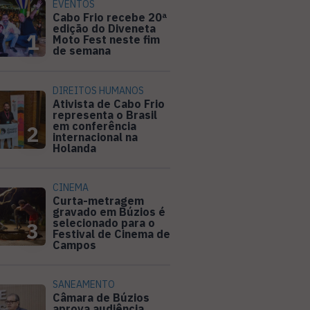
EVENTOS
Cabo Frio recebe 20ª
edição do Diveneta
1
Moto Fest neste fim
de semana
DIREITOS HUMANOS
Ativista de Cabo Frio
representa o Brasil
em conferência
2
internacional na
Holanda
CINEMA
Curta-metragem
gravado em Búzios é
selecionado para o
3
Festival de Cinema de
Campos
SANEAMENTO
Câmara de Búzios
aprova audiência