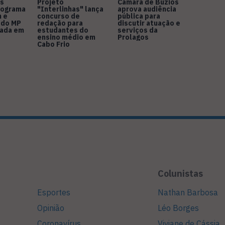
s
Projeto
Câmara de Búzios
nograma
"Interlinhas" lança
aprova audiência
 e
concurso de
pública para
 do MP
redação para
discutir atuação e
rada em
estudantes do
serviços da
ensino médio em
Prolagos
Cabo Frio
Colunistas
Esportes
Nathan Barbosa
Opinião
Léo Borges
Coronavírus
Viviane de Cássia