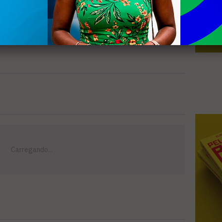
fica para o setor, visando o atendimento
acontecerão na cidade. Ao longo do ano,
 serão abertas.​