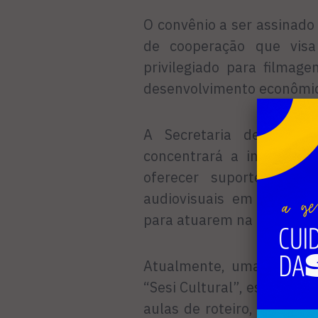
O convênio a ser assinado
de cooperação que vis
privilegiado para filmag
desenvolvimento econômic
A Secretaria de Desenv
concentrará a iniciativa
oferecer suporte compl
audiovisuais em Búzios, 
para atuarem na área.
Atualmente, uma parceria
“Sesi Cultural”, está pro
aulas de roteiro, direção,