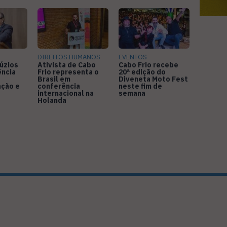
DIREITOS HUMANOS
EVENTOS
úzios
Ativista de Cabo
Cabo Frio recebe
ência
Frio representa o
20ª edição do
Brasil em
Diveneta Moto Fest
ação e
conferência
neste fim de
internacional na
semana
Holanda