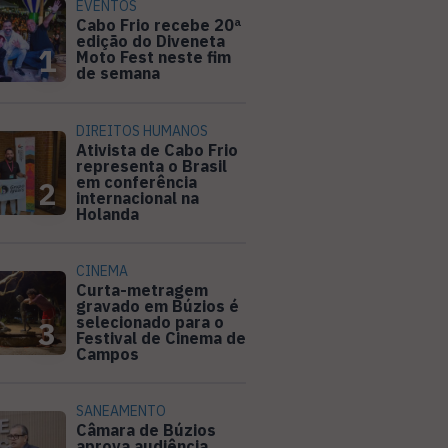
EVENTOS
Cabo Frio recebe 20ª
edição do Diveneta
1
Moto Fest neste fim
de semana
DIREITOS HUMANOS
Ativista de Cabo Frio
representa o Brasil
em conferência
2
internacional na
Holanda
CINEMA
Curta-metragem
gravado em Búzios é
selecionado para o
3
Festival de Cinema de
Campos
SANEAMENTO
Câmara de Búzios
aprova audiência