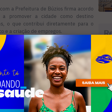
 com a Prefeitura de Búzios firma acordo
a a promover a cidade como destino
ens, o que contribui diretamente para o
R
o e a criação de empregos.
n
olvimento Social, Trabalho e Renda
 de atuar como balcão único, capaz de
eto para a realização de produções
inclusive com a oferta de profissionais
 entre a secretaria e o Sistema Firjan
movendo uma Oficina Cinematográfica com
 edição, câmera e produção. O objetivo é