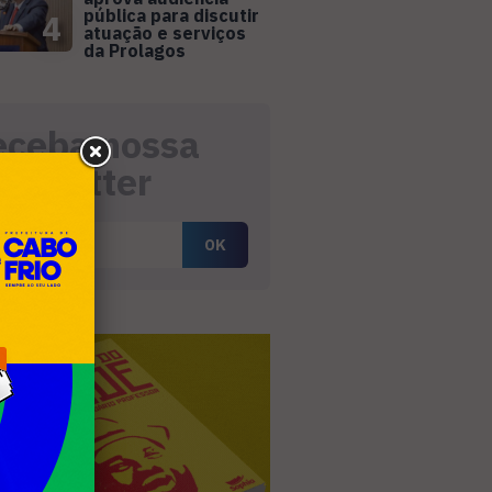
pública para discutir
4
atuação e serviços
da Prolagos
eceba nossa
ewsletter