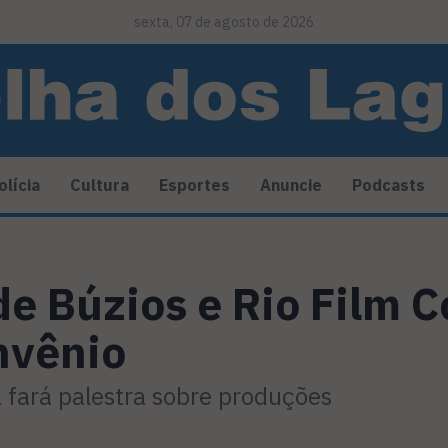
sexta, 07 de agosto de 2026
olícia
Cultura
Esportes
Anuncie
Podcasts
de Búzios e Rio Film
nvênio
 fará palestra sobre produções