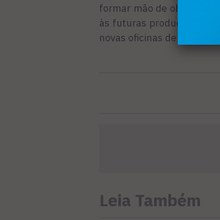
formar mão de obra especí
às futuras produções que 
novas oficinas de formação
Leia Também