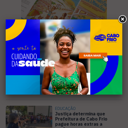
Leia Também
EDUCAÇÃO
Justiça determina que
Prefeitura de Cabo Frio
pague horas extras a