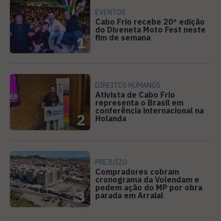
EVENTOS
Cabo Frio recebe 20ª edição
do Diveneta Moto Fest neste
fim de semana
1
DIREITOS HUMANOS
Ativista de Cabo Frio
representa o Brasil em
conferência internacional na
2
Holanda
PREJUÍZO
Compradores cobram
cronograma da Volendam e
pedem ação do MP por obra
3
parada em Arraial