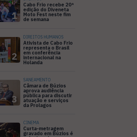
Cabo Frio recebe 20ª
edição do Diveneta
1
Moto Fest neste fim
de semana
DIREITOS HUMANOS
Ativista de Cabo Frio
representa o Brasil
em conferência
2
internacional na
Holanda
SANEAMENTO
Câmara de Búzios
aprova audiência
pública para discutir
3
atuação e serviços
da Prolagos
CINEMA
Curta-metragem
gravado em Búzios é