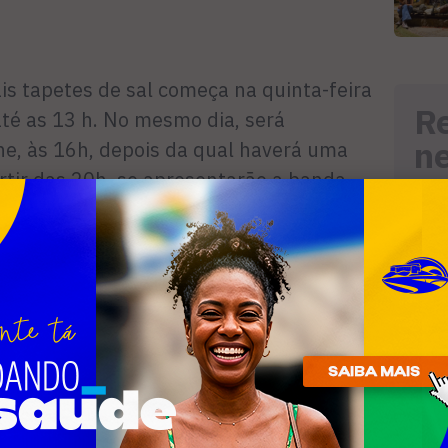
is tapetes de sal começa na quinta-feira
R
 até as 13 h. No mesmo dia, será
n
e, às 16h, depois da qual haverá uma
artir das 20h, se apresentarão a banda
às 22h, a cantora Aline Brasil.
ão será a banda Dr. Law, às 22h. No dia
 por conta do cantor Jorge Vercilo, a
 será de Allan Alves e banda, às 21h.
, no domingo, acontecerá um almoço na
ow de Jero e Jamanta, às 13h.