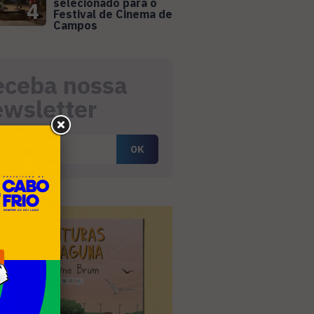
selecionado para o
4
Festival de Cinema de
Campos
eceba nossa
ewsletter