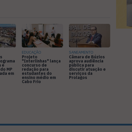
EDUCAÇÃO
SANEAMENTO
s
Projeto
Câmara de Búzios
nograma
"Interlinhas" lança
aprova audiência
 e
concurso de
pública para
 do MP
redação para
discutir atuação e
rada em
estudantes do
serviços da
ensino médio em
Prolagos
Cabo Frio