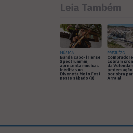
Leia Também
MÚSICA
PREJUÍZO
Banda cabo-friense
Compradore
Spectrummm
cobram cro
apresenta músicas
da Volendam
inéditas no
pedem ação
Diveneta Moto Fest
por obra pa
neste sábado (8)
Arraial