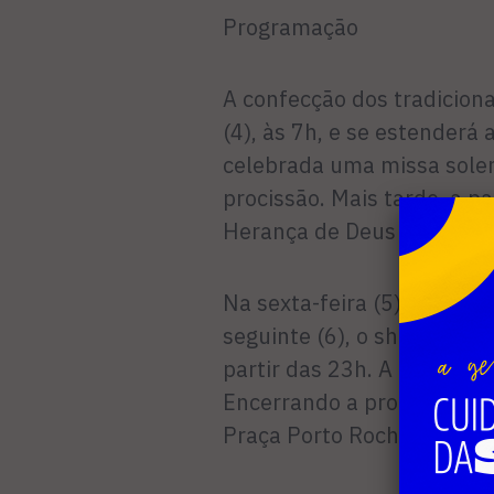
Programação
A confecção dos tradiciona
(4), às 7h, e se estenderá
celebrada uma missa solen
procissão. Mais tarde, a p
Herança de Deus e, depois, 
Na sexta-feira (5), a atraç
seguinte (6), o show ficará
partir das 23h. A abertura
Encerrando a programação
Praça Porto Rocha, com sh