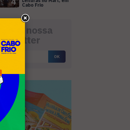
4
Leituras no Mart, em
Cabo Frio
eceba nossa
ewsletter