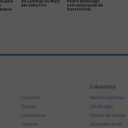
do para
do Leituras no Mart,
Pedro monólogo
e
em Cabo Frio
com adaptação de
Campos
Dostoiévski
Colunistas
Esportes
Nathan Barbosa
Opinião
Léo Borges
Coronavírus
Viviane de Cássia
Turismo
Jaqueline Brum