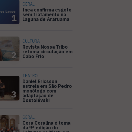
GERAL
Inea confirma esgoto
sem tratamento na
1
Laguna de Araruama
CULTURA
Revista Nossa Tribo
retoma circulação em
2
Cabo Frio
TEATRO
Daniel Ericsson
estreia em São Pedro
monólogo com
3
adaptação de
Dostoiévski
GERAL
Cora Coralina é tema
da 9ª edição do