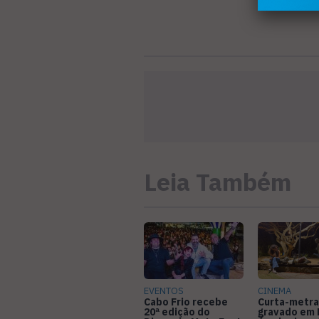
Leia Também
EVENTOS
CINEMA
Cabo Frio recebe
Curta-metr
20ª edição do
gravado em 