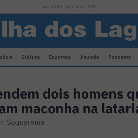
quarta, 05 de agosto de 2026
olícia
Cultura
Esportes
Anuncie
Podcasts
rendem dois homens q
am maconha na lataria
em Saquarema