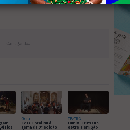
Geral
TEATRO
agem
Cora Coralina é
Daniel Ericsson
Búzios
tema da 9ª edição
estreia em São