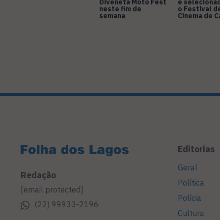
Diveneta Moto Fest
é seleciona
neste fim de
o Festival d
semana
Cinema de 
Editorias
Geral
Redação
Política
[email protected]
Polícia
(22) 99933-2196
Cultura