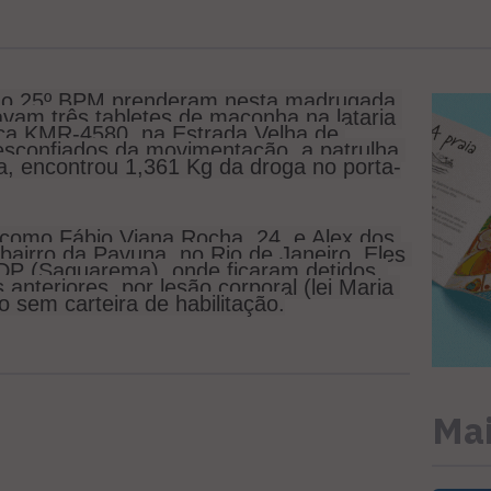
 do 25º BPM prenderam nesta madrugada 
vam três tabletes de maconha na lataria 
aca KMR-4580, na Estrada Velha de 
confiados da movimentação, a patrulha 
ta, encontrou 1,361 Kg da droga no porta-
 como Fábio Viana Rocha, 24, e Alex dos 
airro da Pavuna, no Rio de Janeiro. Eles 
DP (Saquarema), onde ficaram detidos. 
 anteriores, por lesão corporal (lei Maria 
o sem carteira de habilitação.
Mai