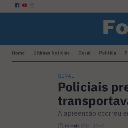
Home
Últimas Notícias
Geral
Política
P
GERAL
Policiais p
transportav
A apreensão ocorreu 
07 maio
2014 - 10h42