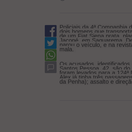
Policiais da 4ª Companhia
dois homens que transporta
de um Fiat Siena prata, pl
Jaconé, em Saquarema. Des
parou o veículo, e na revis
mala. 
Os acusados, identificados
Santos Pessoa, 42, são do b
foram levados para a 124ª 
Alex já tinha três passagens
da Penha); assalto e direçã