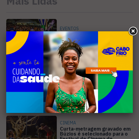
Mais Lidas
EVENTOS
Cabo Frio recebe 20ª edição
do Diveneta Moto Fest neste
fim de semana
1
DIREITOS HUMANOS
Ativista de Cabo Frio
representa o Brasil em
conferência internacional na
2
Holanda
CINEMA
Curta-metragem gravado em
Búzios é selecionado para o
Festival de Cinema de