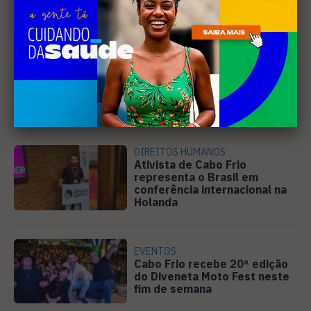
Leia Também
SANEAMENTO
Câmara de Búzios aprova
audiência pública para
discutir atuação e serviços
da Prolagos
DIREITOS HUMANOS
Ativista de Cabo Frio
representa o Brasil em
conferência internacional na
Holanda
EVENTOS
Cabo Frio recebe 20ª edição
do Diveneta Moto Fest neste
fim de semana