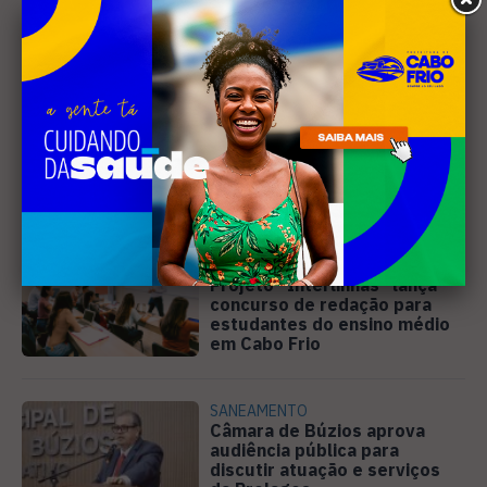
Leia Também
EDUCAÇÃO
Projeto "Interlinhas" lança
concurso de redação para
estudantes do ensino médio
em Cabo Frio
SANEAMENTO
Câmara de Búzios aprova
audiência pública para
discutir atuação e serviços