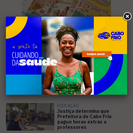
Leia Também
EDUCAÇÃO
Justiça determina que
Prefeitura de Cabo Frio
pague horas extras a
professores