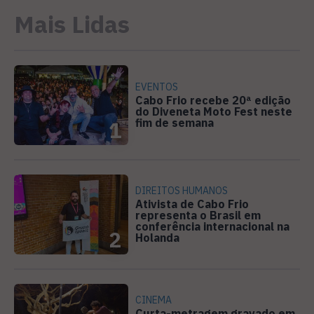
Mais Lidas
EVENTOS
Cabo Frio recebe 20ª edição
do Diveneta Moto Fest neste
fim de semana
1
DIREITOS HUMANOS
Ativista de Cabo Frio
representa o Brasil em
conferência internacional na
2
Holanda
CINEMA
Curta-metragem gravado em