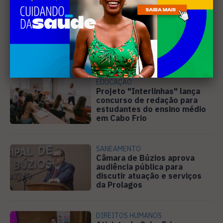
PREJUÍZO
Compradores cobram
cronograma da Volendam e
pedem ação do MP por obra
parada em Arraial
EDUCAÇÃO
Projeto "Interlinhas" lança
concurso de redação para
estudantes do ensino médio
em Cabo Frio
SANEAMENTO
Câmara de Búzios aprova
audiência pública para
discutir atuação e serviços
da Prolagos
DIREITOS HUMANOS