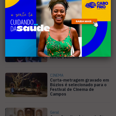
Leia Também
EVENTOS
Cabo Frio recebe 20ª edição
do Diveneta Moto Fest neste
fim de semana
CINEMA
Curta-metragem gravado em
Búzios é selecionado para o
Festival de Cinema de
Campos
Geral