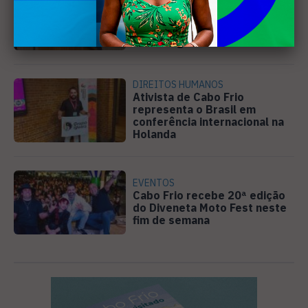
Câmara de Búzios aprova
audiência pública para
discutir atuação e serviços
da Prolagos
DIREITOS HUMANOS
Ativista de Cabo Frio
representa o Brasil em
conferência internacional na
Holanda
EVENTOS
Cabo Frio recebe 20ª edição
do Diveneta Moto Fest neste
fim de semana