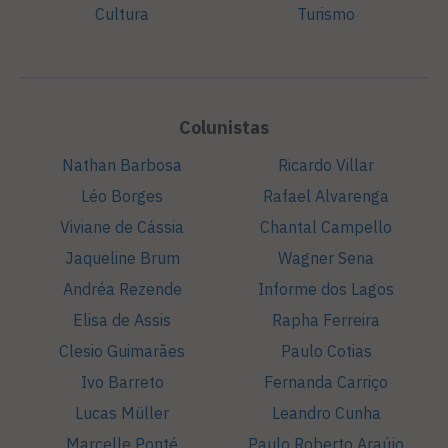
Cultura
Turismo
Colunistas
Nathan Barbosa
Ricardo Villar
Léo Borges
Rafael Alvarenga
Viviane de Cássia
Chantal Campello
Jaqueline Brum
Wagner Sena
Andréa Rezende
Informe dos Lagos
Elisa de Assis
Rapha Ferreira
Clesio Guimarães
Paulo Cotias
Ivo Barreto
Fernanda Carriço
Lucas Müller
Leandro Cunha
Marcelle Ponté
Paulo Roberto Araújo