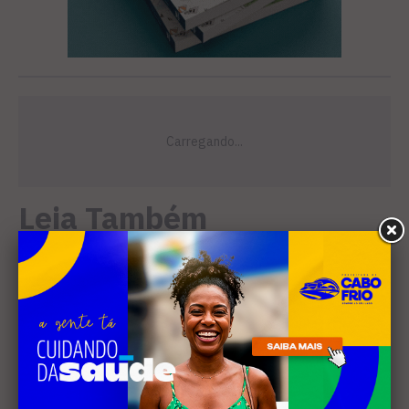
Leia Também
EDUCAÇÃO
Projeto "Interlinhas" lança
concurso de redação para
estudantes do ensino médio
em Cabo Frio
SANEAMENTO