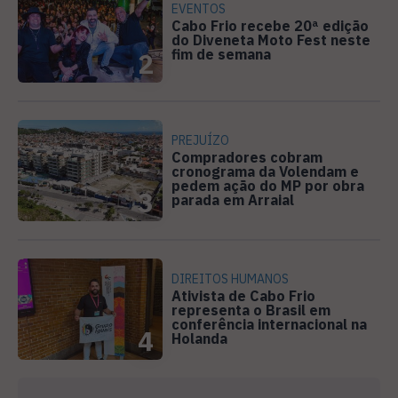
EVENTOS
Cabo Frio recebe 20ª edição
do Diveneta Moto Fest neste
fim de semana
2
PREJUÍZO
Compradores cobram
cronograma da Volendam e
pedem ação do MP por obra
3
parada em Arraial
DIREITOS HUMANOS
Ativista de Cabo Frio
representa o Brasil em
conferência internacional na
4
Holanda