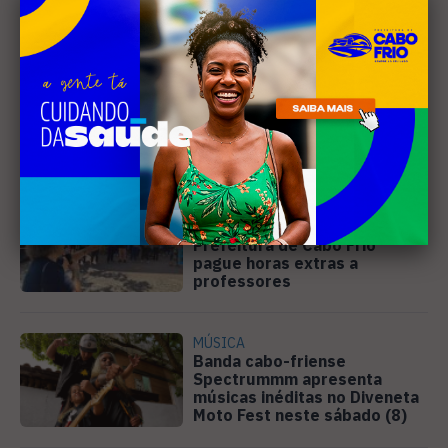
Leia Também
EDUCAÇÃO
Justiça determina que
Prefeitura de Cabo Frio
pague horas extras a
professores
MÚSICA
Banda cabo-friense
Spectrummm apresenta
músicas inéditas no Diveneta
Moto Fest neste sábado (8)