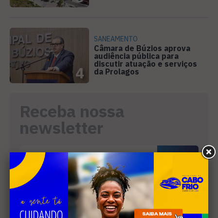
SANEAMENTO
Câmara de Búzios aprova
audiência pública para
discutir atuação e serviços
4
da Prolagos
Receba nossa
newsletter