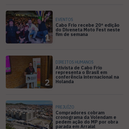
EVENTOS
Cabo Frio recebe 20ª edição
do Diveneta Moto Fest neste
fim de semana
1
DIREITOS HUMANOS
Ativista de Cabo Frio
representa o Brasil em
conferência internacional na
2
Holanda
PREJUÍZO
Compradores cobram
cronograma da Volendam e
pedem ação do MP por obra
3
parada em Arraial