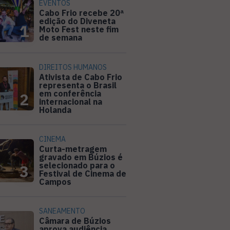
EVENTOS
Cabo Frio recebe 20ª
edição do Diveneta
1
Moto Fest neste fim
de semana
DIREITOS HUMANOS
Ativista de Cabo Frio
representa o Brasil
em conferência
2
internacional na
Holanda
CINEMA
Curta-metragem
gravado em Búzios é
selecionado para o
3
Festival de Cinema de
Campos
SANEAMENTO
Câmara de Búzios
aprova audiência