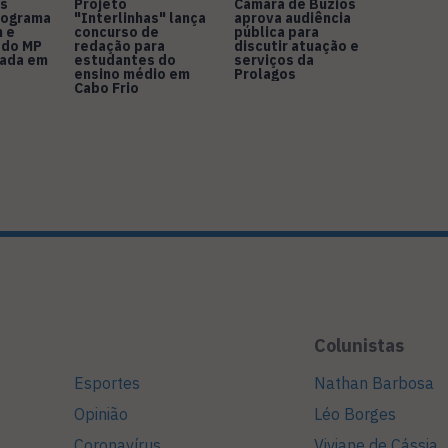
s
Projeto
Câmara de Búzios
nograma
"Interlinhas" lança
aprova audiência
 e
concurso de
pública para
 do MP
redação para
discutir atuação e
rada em
estudantes do
serviços da
ensino médio em
Prolagos
Cabo Frio
Colunistas
Esportes
Nathan Barbosa
Opinião
Léo Borges
Coronavírus
Viviane de Cássia