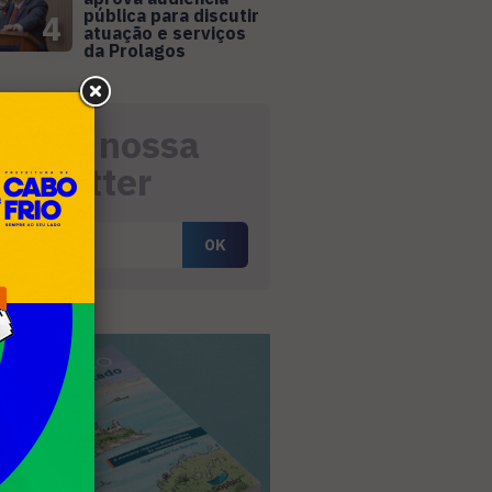
pública para discutir
4
atuação e serviços
da Prolagos
eceba nossa
ewsletter