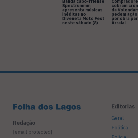
Banda cabo-friense
Compradore
Spectrummm
cobram cro
apresenta músicas
da Volendam
inéditas no
pedem ação
Diveneta Moto Fest
por obra pa
neste sábado (8)
Arraial
Editorias
Geral
Redação
Política
[email protected]
Polícia