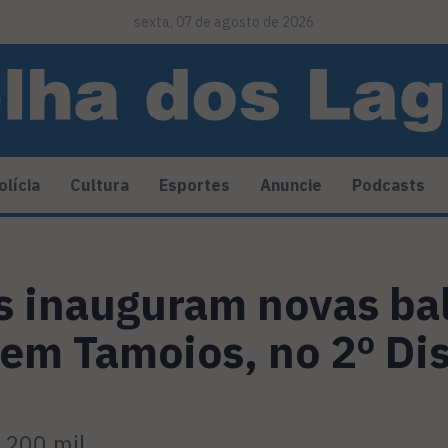
sexta, 07 de agosto de 2026
olícia
Cultura
Esportes
Anuncie
Podcasts
s inauguram novas ba
 em Tamoios, no 2º Dis
 200 mil