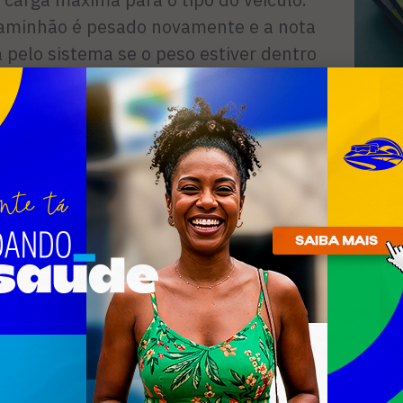
caminhão é pesado novamente e a nota
a pelo sistema se o peso estiver dentro
xcesso, os motoristas são orientados a
para passar por nova pesagem.
a implantação das balanças é mais uma
radoras no controle da atividade,
 socioambiental das empresas.
o para as outras mineradoras do
sição do sistema não é fácil, mas o
 satisfatório – explicou o presidente da
ue os clientes das mineradoras também
 novo sistema automatizado.