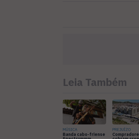
Leia Também
MÚSICA
PREJUÍZO
Banda cabo-friense
Compradore
Spectrummm
cobram cro