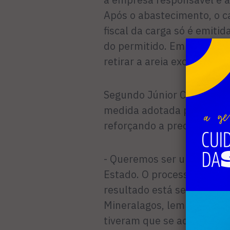
Após o abastecimento, o 
fiscal da carga só é emitid
do permitido. Em caso de e
retirar a areia excedente 
Segundo Júnior Camacho, 
medida adotada pelas mine
reforçando a preocupação
- Queremos ser um exempl
Estado. O processo de tran
resultado está sendo muito
Mineralagos, lembrando q
tiveram que se adequar ao