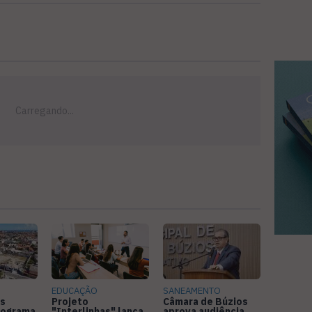
EDUCAÇÃO
SANEAMENTO
s
Projeto
Câmara de Búzios
nograma
"Interlinhas" lança
aprova audiência