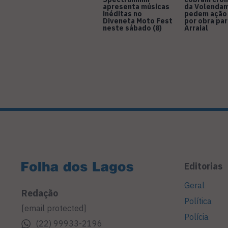
apresenta músicas
da Volendam
inéditas no
pedem ação
Diveneta Moto Fest
por obra pa
neste sábado (8)
Arraial
Editorias
Geral
Redação
Política
[email protected]
Polícia
(22) 99933-2196