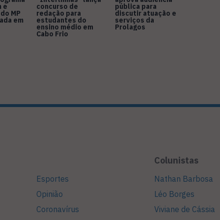
 e
concurso de
pública para
 do MP
redação para
discutir atuação e
rada em
estudantes do
serviços da
ensino médio em
Prolagos
Cabo Frio
Colunistas
Esportes
Nathan Barbosa
Opinião
Léo Borges
Coronavírus
Viviane de Cássia