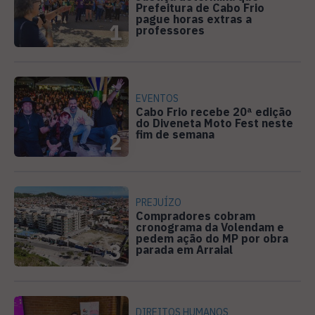
Prefeitura de Cabo Frio
pague horas extras a
1
professores
EVENTOS
Cabo Frio recebe 20ª edição
do Diveneta Moto Fest neste
fim de semana
2
PREJUÍZO
Compradores cobram
cronograma da Volendam e
pedem ação do MP por obra
3
parada em Arraial
DIREITOS HUMANOS