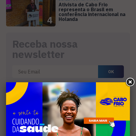
Ativista de Cabo Frio
representa o Brasil em
conferência internacional na
4
Holanda
Receba nossa
newsletter