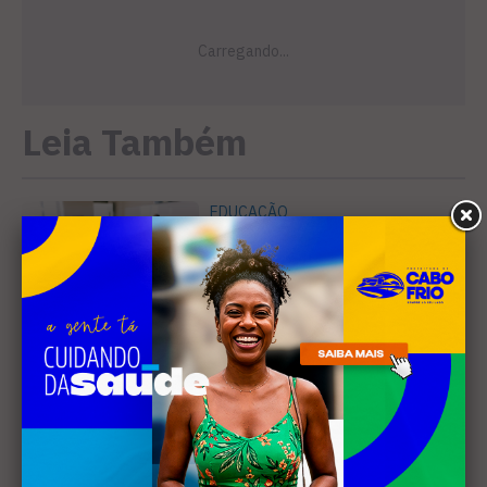
Leia Também
EDUCAÇÃO
Projeto "Interlinhas" lança
concurso de redação para
estudantes do ensino médio
em Cabo Frio
SANEAMENTO
Câmara de Búzios aprova
audiência pública para
discutir atuação e serviços
da Prolagos