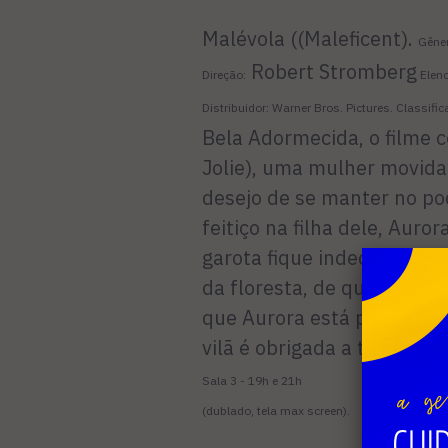
Malévola ((Maleficent).
Gêner
Robert Stromberg
Direção:
Elenc
Distribuidor: Warner Bros. Pictures. Classifi
Bela Adormecida, o filme c
Jolie), uma mulher movida
desejo de se manter no pod
feitiço na filha dele, Auro
garota fique indecisa entr
da floresta, de que apren
que Aurora está prestes a
vilã é obrigada a tomar um
Sala 3 - 19h e 21h
(dublado, tela max screen).