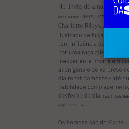
No limite do amanhã
(Edge of
Doug Liman
T
anos. Diretor:
. Elenco:
Charlotte Riley
País de Produção: 
ilustrado de ficção científ
tem influência dos mangás 
por uma raça alienígena e 
inexperiente, morre em co
alienígena o deixa preso 
dia repetidamente - até 
habilidade como guerreiro
desfecho do dia.
Sala 3 -16h (dubl
(legendado, 3D),
Os homens são de Marte... 