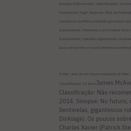
Duração:108 minutos. Classificação: 14 anos.
Fassbender, Hugh Jackman. País de Produçã
homônima de Mônica Martelli que esteve oito 
espectadores.
Fernanda é uma mulher livre e
Ironicamente, trabalha organizando casamen
tipos de homens e a cada tentativa acredita 
X-Men: dias de um futuro esquecido (X-Men: 
James McAvo
Classificação: 12 anos
Classificação: Não recome
2014. Sinopse: No futuro,
Sentinelas, gigantescos ro
Dinklage). Os poucos sobre
Charles Xavier (Patrick St