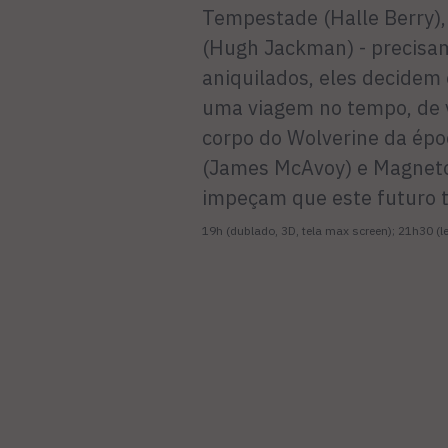
Tempestade (Halle Berry), 
(Hugh Jackman) - precisam
aniquilados, eles decidem
uma viagem no tempo, de v
corpo do Wolverine da époc
(James McAvoy) e Magneto 
impeçam que este futuro t
19h (dublado, 3D, tela max screen); 21h30 (