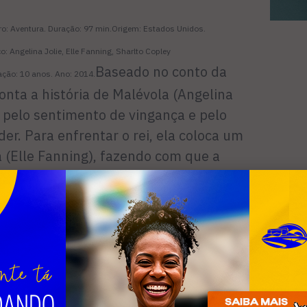
o: Aventura. Duração: 97 min.Origem: Estados Unidos.
o: Angelina Jolie, Elle Fanning, Sharlto Copley
Baseado no conto da
cação: 10 anos. Ano: 2014.
onta a história de Malévola (Angelina
 pelo sentimento de vingança e pelo
er. Para enfrentar o rei, ela coloca um
ra (Elle Fanning), fazendo com que a
e defender o reino dos humanos e o reino
deu a gostar. Quando Malévola percebe
 estabelecer a paz entre os mundos, a
a decisão drástica.
Sala 1 - 15h, 17h15 (dublado,3D).