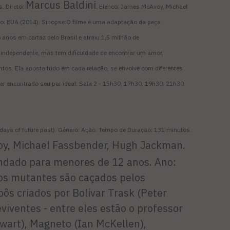
Marcus Baldini
 Diretor:
. Elenco: James McAvoy, Michael
o: EUA (2014). Sinopse:
O filme é uma adaptação da peça
anos em cartaz pelo Brasil e atraiu 1,5 milhão de
 independente, mas tem dificuldade de encontrar um amor.
tos. Ela aposta tudo em cada relação, se envolve com diferentes
ter encontrado seu par ideal. Sala 2
-
15h30, 17h30, 19h30, 21h30
days of future past). Gênero: Ação. Tempo de Duração: 131 minutos.
y, Michael Fassbender, Hugh Jackman.
ndado para menores de 12 anos. Ano:
 os mutantes são caçados pelos
bôs criados por Bolívar Trask (Peter
viventes - entre eles estão o professor
ewart), Magneto (Ian McKellen),