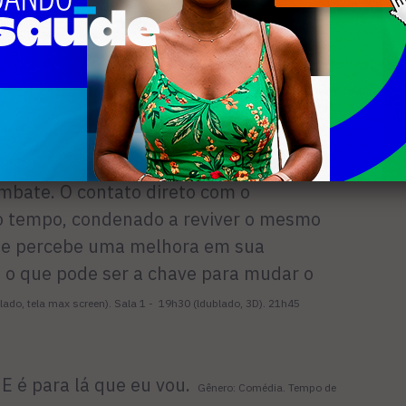
 tomorrow)
. Gênero: Ação. Duração: 113 minutos. Classificação: 14
om Cruise, Emily Blunt, Bill Paxton,
O filme é baseado no livro
EUA (2014). Sinopse:
ica escrito por Hiroshi Sakurazaka, que
e animes. Na trama, a Terra foi sitiada
Bill Cage (Cruise), um recruta
mbate. O contato direto com o
no tempo, condenado a reviver o mesmo
que percebe uma melhora em sua
, o que pode ser a chave para mudar o
ado, tela max screen). Sala 1 -
19h30 (ldublado, 3D).
21h45
E é para lá que eu vou.
Gênero: Comédia. Tempo de