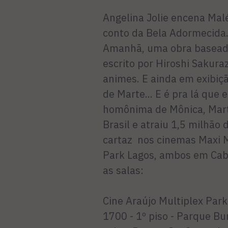
Angelina Jolie encena Mal
conto da Bela Adormecida.
Amanhã, uma obra baseada n
escrito por Hiroshi Sakur
animes. E ainda em exibiç
de Marte... E é pra lá que
homônima de Mônica, Marte
Brasil e atraiu 1,5 milhão
cartaz nos cinemas Maxi M
Park Lagos, ambos em Cabo
as salas:
Cine Araújo Multiplex Par
1700 - 1º piso - Parque B