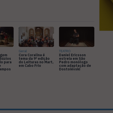
Geral
TEATRO
agem
Cora Coralina é
Daniel Ericsson
Búzios
tema da 9ª edição
estreia em São
do para
do Leituras no Mart,
Pedro monólogo
e
em Cabo Frio
com adaptação de
Campos
Dostoiévski