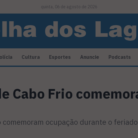
quinta, 06 de agosto de 2026
olícia
Cultura
Esportes
Anuncie
Podcasts
 de Cabo Frio comemo
io comemoram ocupação durante o feriado