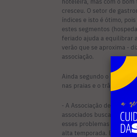
hoteleira, mas com o bom
cresceu. O setor de gast
índices e isto é ótimo, poi
estes segmentos (hospeda
feriado ajuda a equilibrar
verão que se aproxima - di
associação.
Ainda segundo o president
nas praias e o trânsito ex
- A Associação de Hotéis t
associados buscando alter
esses problemas crônicos 
alta temporada. Estamos 