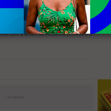
ico, mas, infelizmente, não
r um horário com o Prefeito. Nossa
ar, mas ajudar também no que for de
emos que precisamos melhorar o nível
ível com a união da iniciativa privada e o