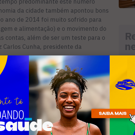
 tempo predominante este número
ronomia da cidade também apontou bons
s o ano de 2014 foi muito sofrido para
gem e alimentação) e o movimento do
R
 as contas, além de ser um teste para o
n
z Carlos Cunha, presidente da
e, os turistas apontaram a desordem
cessivo como as maiores reclamações.
em realizado várias reuniões com seus
nativas, sugestões e soluções para
que afetam os turistas e moradores na
com uma Carta de Sugestões pronta para