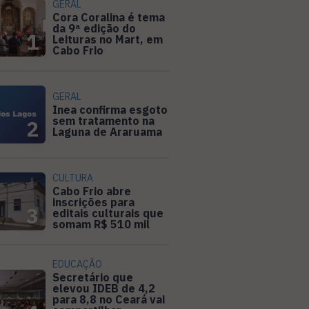
GERAL
Cora Coralina é tema
da 9ª edição do
1
Leituras no Mart, em
Cabo Frio
GERAL
Inea confirma esgoto
sem tratamento na
2
Laguna de Araruama
CULTURA
Cabo Frio abre
inscrições para
3
editais culturais que
somam R$ 510 mil
EDUCAÇÃO
Secretário que
elevou IDEB de 4,2
para 8,8 no Ceará vai