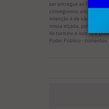
ser entregue ao Poder Públ
conseguimos ainda agenda
intenção é de não só cobr
nossa alçada, pois entend
do turismo e isso só é poss
Poder Público - comentou.