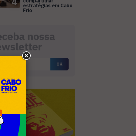
4
compartilhar
estratégias em Cabo
Frio
eceba nossa
ewsletter