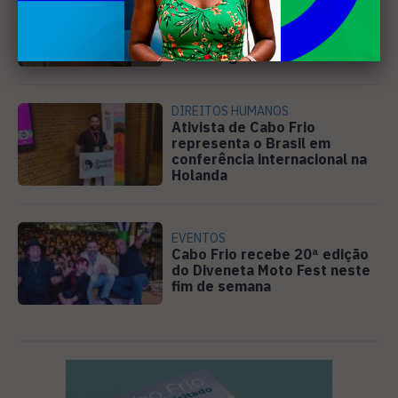
Câmara de Búzios aprova
audiência pública para
discutir atuação e serviços
da Prolagos
DIREITOS HUMANOS
Ativista de Cabo Frio
representa o Brasil em
conferência internacional na
Holanda
EVENTOS
Cabo Frio recebe 20ª edição
do Diveneta Moto Fest neste
fim de semana