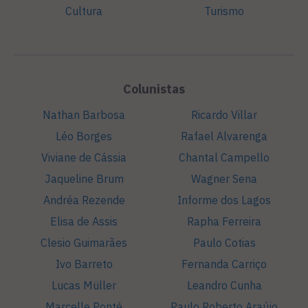
Cultura
Turismo
Colunistas
Nathan Barbosa
Ricardo Villar
Léo Borges
Rafael Alvarenga
Viviane de Cássia
Chantal Campello
Jaqueline Brum
Wagner Sena
Andréa Rezende
Informe dos Lagos
Elisa de Assis
Rapha Ferreira
Clesio Guimarães
Paulo Cotias
Ivo Barreto
Fernanda Carriço
Lucas Müller
Leandro Cunha
Marcelle Ponté
Paulo Roberto Araújo