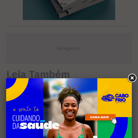
Leia Também
EDUCAÇÃO
Projeto "Interlinhas" lança
concurso de redação para
estudantes do ensino médio
em Cabo Frio
SANEAMENTO