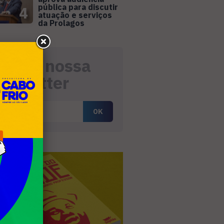
pública para discutir
4
atuação e serviços
da Prolagos
eceba nossa
ewsletter