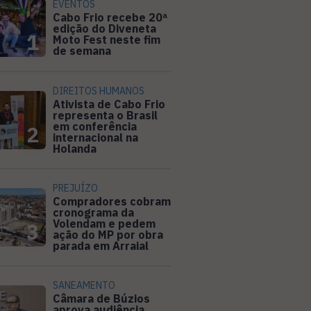
EVENTOS
Cabo Frio recebe 20ª
edição do Diveneta
1
Moto Fest neste fim
de semana
DIREITOS HUMANOS
Ativista de Cabo Frio
representa o Brasil
em conferência
2
internacional na
Holanda
PREJUÍZO
Compradores cobram
cronograma da
Volendam e pedem
3
ação do MP por obra
parada em Arraial
SANEAMENTO
Câmara de Búzios
aprova audiência