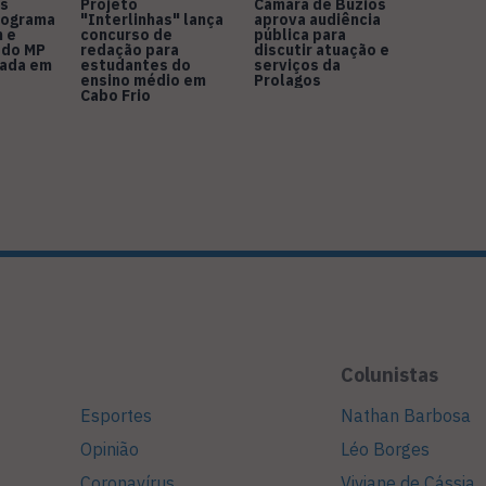
s
Projeto
Câmara de Búzios
nograma
"Interlinhas" lança
aprova audiência
 e
concurso de
pública para
 do MP
redação para
discutir atuação e
rada em
estudantes do
serviços da
ensino médio em
Prolagos
Cabo Frio
Colunistas
Esportes
Nathan Barbosa
Opinião
Léo Borges
Coronavírus
Viviane de Cássia