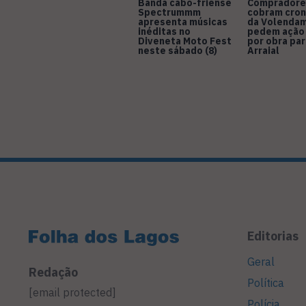
Banda cabo-friense
Compradore
Spectrummm
cobram cro
apresenta músicas
da Volendam
inéditas no
pedem ação
Diveneta Moto Fest
por obra pa
neste sábado (8)
Arraial
Editorias
Geral
Redação
Política
[email protected]
Polícia