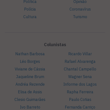
Política
Opinião
Polícia
Coronavírus
Cultura
Turismo
Colunistas
Nathan Barbosa
Ricardo Villar
Léo Borges
Rafael Alvarenga
Viviane de Cássia
Chantal Campello
Jaqueline Brum
Wagner Sena
Andréa Rezende
Informe dos Lagos
Elisa de Assis
Rapha Ferreira
Clesio Guimarães
Paulo Cotias
Ivo Barreto
Fernanda Carriço