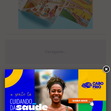
Leia Também
MÚSICA
Banda cabo-friense
Spectrummm apresenta
músicas inéditas no Diveneta
Moto Fest neste sábado (8)