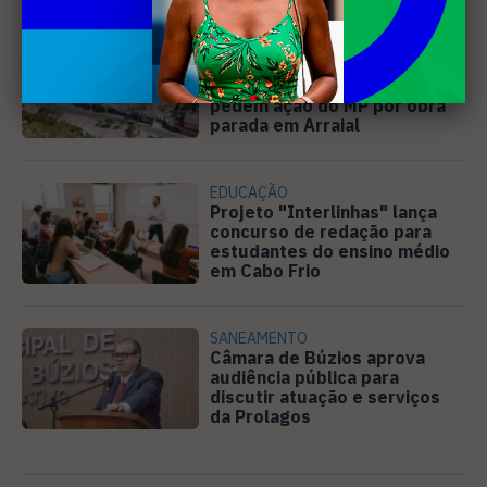
PREJUÍZO
Compradores cobram
cronograma da Volendam e
pedem ação do MP por obra
parada em Arraial
EDUCAÇÃO
Projeto "Interlinhas" lança
concurso de redação para
estudantes do ensino médio
em Cabo Frio
SANEAMENTO
Câmara de Búzios aprova
audiência pública para
discutir atuação e serviços
da Prolagos