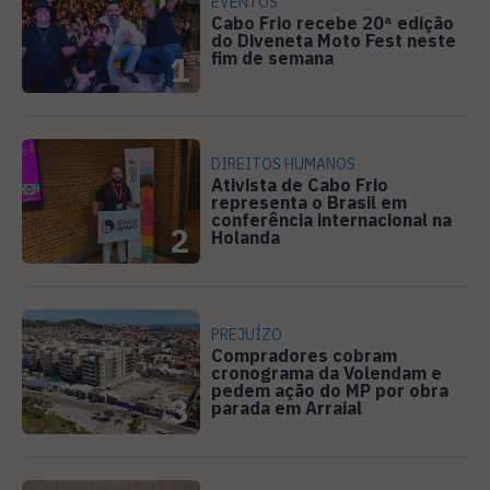
EVENTOS
Cabo Frio recebe 20ª edição
do Diveneta Moto Fest neste
fim de semana
1
DIREITOS HUMANOS
Ativista de Cabo Frio
representa o Brasil em
conferência internacional na
2
Holanda
PREJUÍZO
Compradores cobram
cronograma da Volendam e
pedem ação do MP por obra
3
parada em Arraial