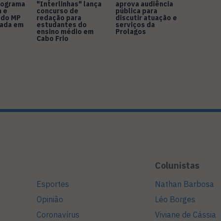
nograma
"Interlinhas" lança
aprova audiência
 e
concurso de
pública para
 do MP
redação para
discutir atuação e
rada em
estudantes do
serviços da
ensino médio em
Prolagos
Cabo Frio
Colunistas
Esportes
Nathan Barbosa
Opinião
Léo Borges
Coronavírus
Viviane de Cássia