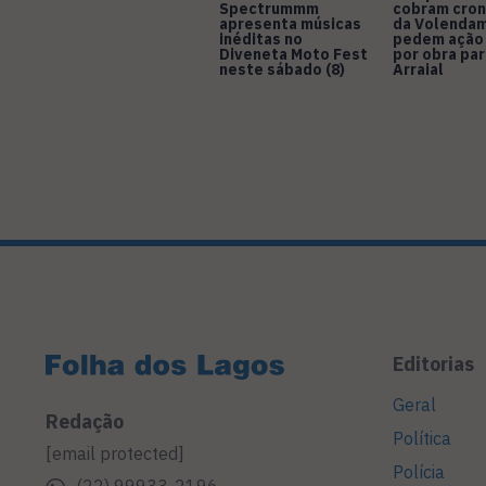
Spectrummm
cobram cro
apresenta músicas
da Volendam
inéditas no
pedem ação
Diveneta Moto Fest
por obra pa
neste sábado (8)
Arraial
Editorias
Geral
Redação
Política
[email protected]
Polícia
(22) 99933-2196