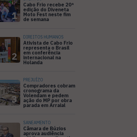
Cabo Frio recebe 20ª
edição do Diveneta
1
Moto Fest neste fim
de semana
DIREITOS HUMANOS
Ativista de Cabo Frio
representa o Brasil
em conferência
2
internacional na
Holanda
PREJUÍZO
Compradores cobram
cronograma da
Volendam e pedem
3
ação do MP por obra
parada em Arraial
SANEAMENTO
Câmara de Búzios
aprova audiência