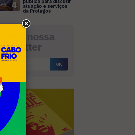
pública para discutir
4
atuação e serviços
da Prolagos
eceba nossa
ewsletter