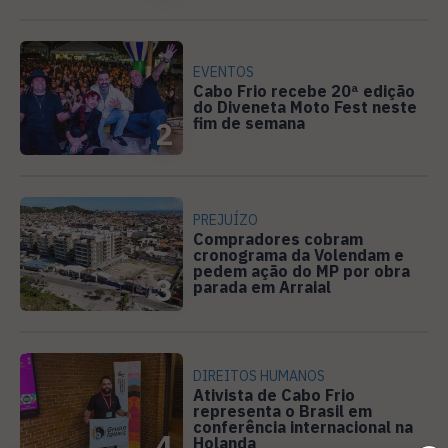
EVENTOS
Cabo Frio recebe 20ª edição
do Diveneta Moto Fest neste
fim de semana
2
PREJUÍZO
Compradores cobram
cronograma da Volendam e
pedem ação do MP por obra
3
parada em Arraial
DIREITOS HUMANOS
Ativista de Cabo Frio
representa o Brasil em
conferência internacional na
4
Holanda