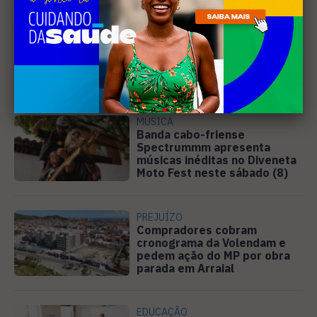
EDUCAÇÃO
Justiça determina que
Prefeitura de Cabo Frio
pague horas extras a
professores
MÚSICA
Banda cabo-friense
Spectrummm apresenta
músicas inéditas no Diveneta
Moto Fest neste sábado (8)
PREJUÍZO
Compradores cobram
cronograma da Volendam e
pedem ação do MP por obra
parada em Arraial
EDUCAÇÃO