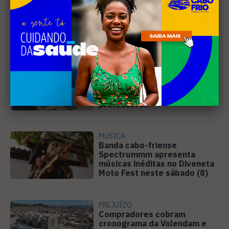
Leia Também
EDUCAÇÃO
Justiça determina que
Prefeitura de Cabo Frio
pague horas extras a
professores
MÚSICA
Banda cabo-friense
Spectrummm apresenta
músicas inéditas no Diveneta
Moto Fest neste sábado (8)
PREJUÍZO
Compradores cobram
cronograma da Volendam e