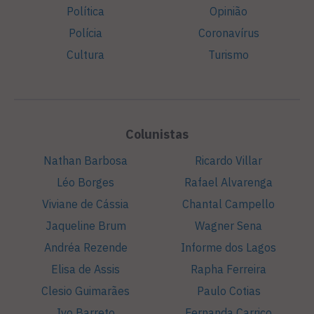
Política
Opinião
Polícia
Coronavírus
Cultura
Turismo
Colunistas
Nathan Barbosa
Ricardo Villar
Léo Borges
Rafael Alvarenga
Viviane de Cássia
Chantal Campello
Jaqueline Brum
Wagner Sena
Andréa Rezende
Informe dos Lagos
Elisa de Assis
Rapha Ferreira
Clesio Guimarães
Paulo Cotias
Ivo Barreto
Fernanda Carriço