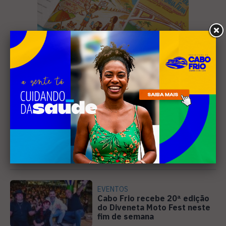
Leia Também
EVENTOS
Cabo Frio recebe 20ª edição
do Diveneta Moto Fest neste
fim de semana