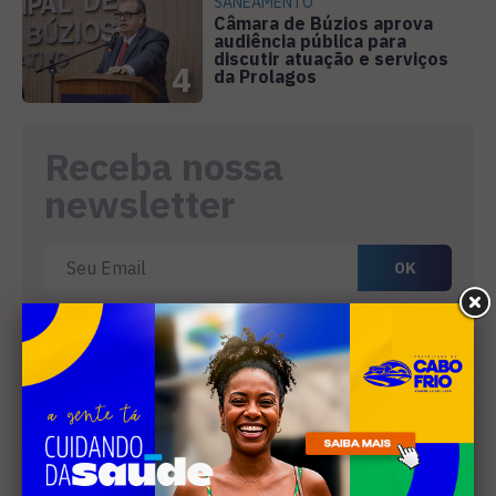
SANEAMENTO
Câmara de Búzios aprova
audiência pública para
discutir atuação e serviços
4
da Prolagos
Receba nossa
newsletter