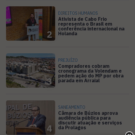
DIREITOS HUMANOS
Ativista de Cabo Frio
representa o Brasil em
conferência internacional na
2
Holanda
PREJUÍZO
Compradores cobram
cronograma da Volendam e
pedem ação do MP por obra
3
parada em Arraial
SANEAMENTO
Câmara de Búzios aprova
audiência pública para
discutir atuação e serviços
4
da Prolagos