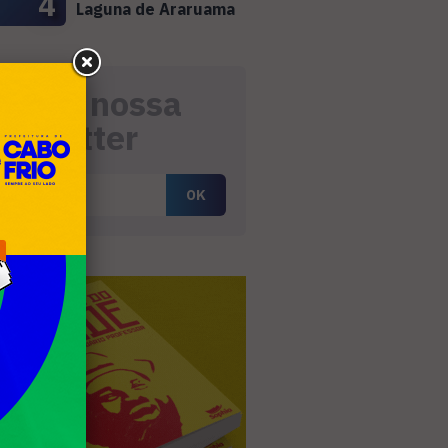
4
Laguna de Araruama
eceba nossa
ewsletter