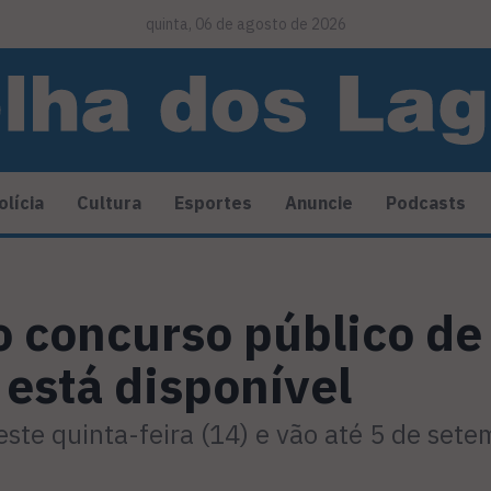
quinta, 06 de agosto de 2026
olícia
Cultura
Esportes
Anuncie
Podcasts
 o concurso público d
 está disponível
te quinta-feira (14) e vão até 5 de sete