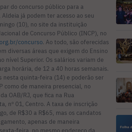
ipar do concurso público para a
 Aldeia já podem ter acesso ao seu
ingo (10), no site da instituição
Nacional de Concurso Público (INCP), no
org.br/concurso
. Ao todo, são oferecidas
em diversas áreas que exigem do Ensino
 nível Superior. Os salários variam de
rga horária, de 12 a 40 horas semanais.
s nesta quinta-feira (14) e poderão ser
CP como de maneira presencial, no
 da OAB/RJ, que fica na Rua
, nº 01, Centro. A taxa de inscrição
rgo, de R$30 a R$65, mas os candatos
agamento, apenas de maneira
e sexta-feira, no mesmo endereço da