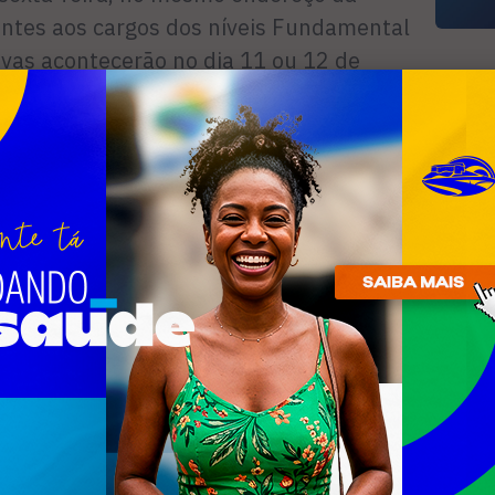
rentes aos cargos dos níveis Fundamental
tivas acontecerão no dia 11 ou 12 de
l Médio, 15 ou 16 de novembro. De
R
m haverá avaliações prática e física.
n