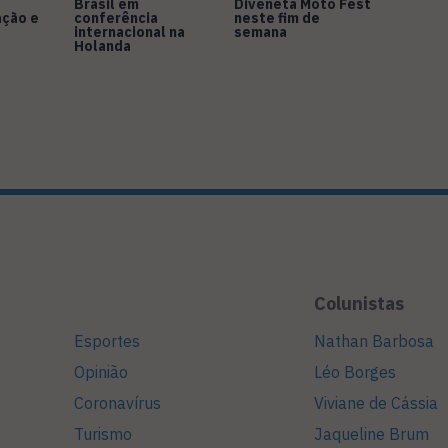
Brasil em
Diveneta Moto Fest
ação e
conferência
neste fim de
internacional na
semana
Holanda
Colunistas
Esportes
Nathan Barbosa
Opinião
Léo Borges
Coronavírus
Viviane de Cássia
Turismo
Jaqueline Brum