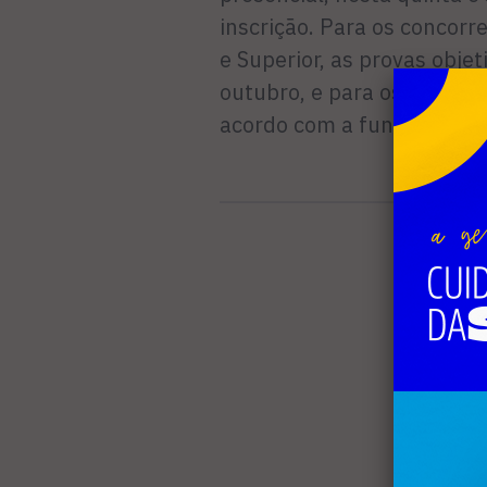
inscrição. Para os concor
e Superior, as provas obje
outubro, e para os de níve
acordo com a função, també