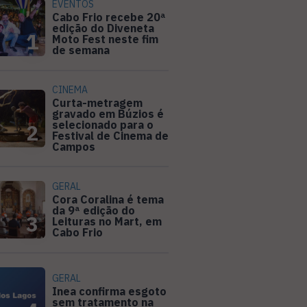
EVENTOS
Cabo Frio recebe 20ª
edição do Diveneta
1
Moto Fest neste fim
de semana
CINEMA
Curta-metragem
gravado em Búzios é
selecionado para o
2
Festival de Cinema de
Campos
GERAL
Cora Coralina é tema
da 9ª edição do
3
Leituras no Mart, em
Cabo Frio
GERAL
Inea confirma esgoto
sem tratamento na