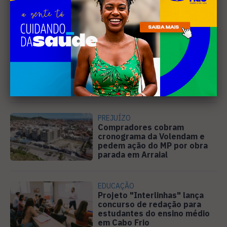
Leia Também
MÚSICA
Banda cabo-friense
Spectrummm apresenta
músicas inéditas no Diveneta
Moto Fest neste sábado (8)
PREJUÍZO
Compradores cobram
cronograma da Volendam e
pedem ação do MP por obra
parada em Arraial
EDUCAÇÃO
Projeto "Interlinhas" lança
concurso de redação para
estudantes do ensino médio
em Cabo Frio