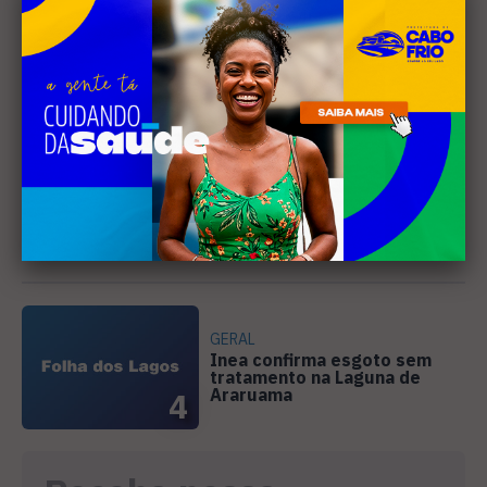
Cabo Frio recebe 20ª edição
do Diveneta Moto Fest neste
fim de semana
2
GERAL
Cora Coralina é tema da 9ª
edição do Leituras no Mart,
em Cabo Frio
3
GERAL
Inea confirma esgoto sem
tratamento na Laguna de
Araruama
4