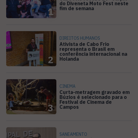
do Diveneta Moto Fest neste
fim de semana
1
DIREITOS HUMANOS
Ativista de Cabo Frio
representa o Brasil em
conferência internacional na
2
Holanda
CINEMA
Curta-metragem gravado em
Búzios é selecionado para o
Festival de Cinema de
3
Campos
SANEAMENTO