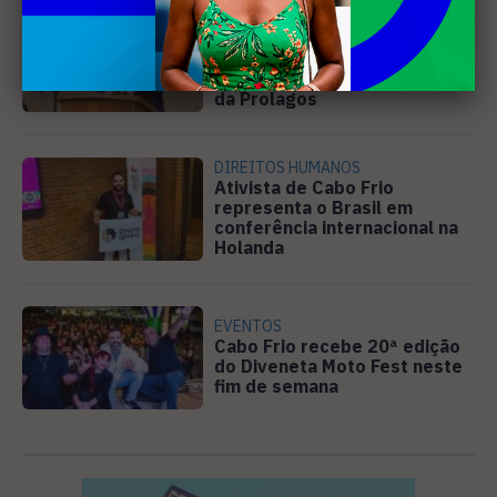
SANEAMENTO
Câmara de Búzios aprova
audiência pública para
discutir atuação e serviços
da Prolagos
DIREITOS HUMANOS
Ativista de Cabo Frio
representa o Brasil em
conferência internacional na
Holanda
EVENTOS
Cabo Frio recebe 20ª edição
do Diveneta Moto Fest neste
fim de semana