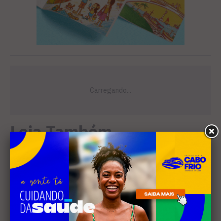
Leia Também
EDUCAÇÃO
Projeto "Interlinhas" lança
concurso de redação para
estudantes do ensino médio
em Cabo Frio