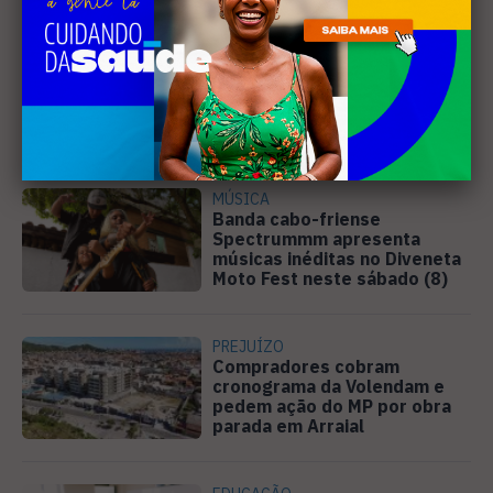
EDUCAÇÃO
Justiça determina que
Prefeitura de Cabo Frio
pague horas extras a
professores
MÚSICA
Banda cabo-friense
Spectrummm apresenta
músicas inéditas no Diveneta
Moto Fest neste sábado (8)
PREJUÍZO
Compradores cobram
cronograma da Volendam e
pedem ação do MP por obra
parada em Arraial