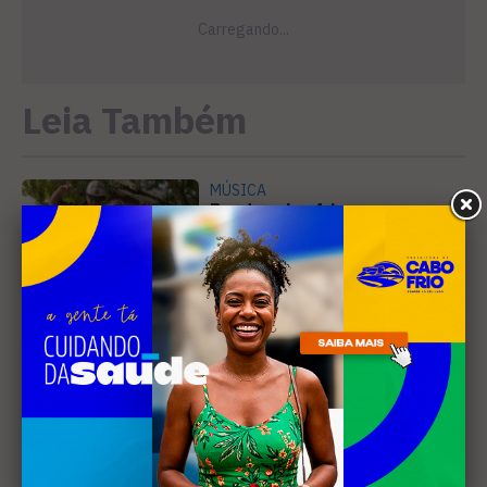
Leia Também
MÚSICA
Banda cabo-friense
Spectrummm apresenta
músicas inéditas no Diveneta
Moto Fest neste sábado (8)
PREJUÍZO
Compradores cobram
cronograma da Volendam e
pedem ação do MP por obra
parada em Arraial
EDUCAÇÃO