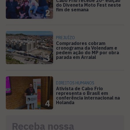
Cabo Frio recebe 20ª edição
do Diveneta Moto Fest neste
fim de semana
2
PREJUÍZO
Compradores cobram
cronograma da Volendam e
pedem ação do MP por obra
3
parada em Arraial
DIREITOS HUMANOS
Ativista de Cabo Frio
representa o Brasil em
conferência internacional na
4
Holanda
Receba nossa