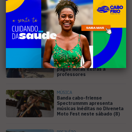
Leia Também
EDUCAÇÃO
Justiça determina que
Prefeitura de Cabo Frio
pague horas extras a
professores
MÚSICA
Banda cabo-friense
Spectrummm apresenta
músicas inéditas no Diveneta
Moto Fest neste sábado (8)