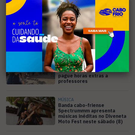
Leia Também
EDUCAÇÃO
Justiça determina que
Prefeitura de Cabo Frio
pague horas extras a
professores
MÚSICA
Banda cabo-friense
Spectrummm apresenta
músicas inéditas no Diveneta
Moto Fest neste sábado (8)