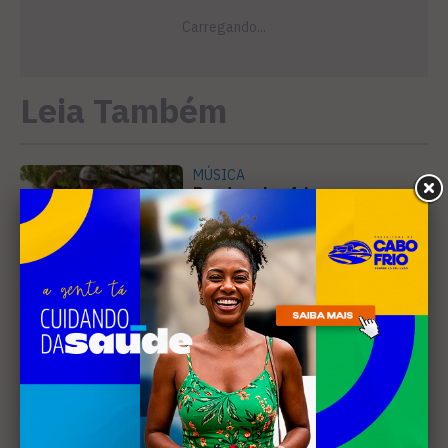
Leia Também
MÚSICA
Banda cabo-friense
Spectrummm apresenta
músicas inéditas no Diveneta
Moto Fest neste sábado (8)
PREJUÍZO
Compradores cobram
cronograma da Volendam e
pedem ação do MP por obra
parada em Arraial
EDUCAÇÃO