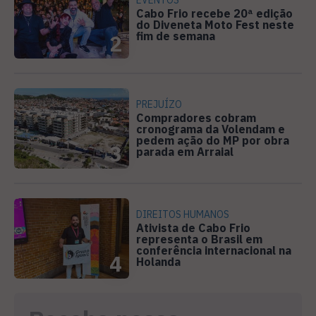
EVENTOS
Cabo Frio recebe 20ª edição
do Diveneta Moto Fest neste
fim de semana
2
PREJUÍZO
Compradores cobram
cronograma da Volendam e
pedem ação do MP por obra
3
parada em Arraial
DIREITOS HUMANOS
Ativista de Cabo Frio
representa o Brasil em
conferência internacional na
4
Holanda