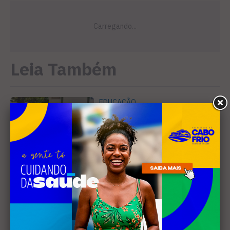
Leia Também
EDUCAÇÃO
Justiça determina que
Prefeitura de Cabo Frio
pague horas extras a
professores
MÚSICA
Banda cabo-friense
Spectrummm apresenta
músicas inéditas no Diveneta
Moto Fest neste sábado (8)