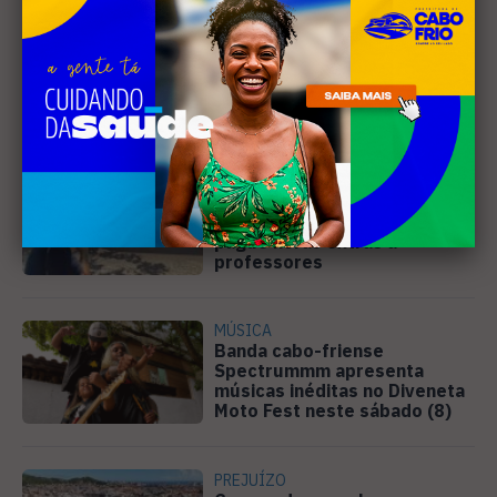
Leia Também
EDUCAÇÃO
Justiça determina que
Prefeitura de Cabo Frio
pague horas extras a
professores
MÚSICA
Banda cabo-friense
Spectrummm apresenta
músicas inéditas no Diveneta
Moto Fest neste sábado (8)
PREJUÍZO