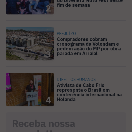
do Diveneta Moto Fest neste
fim de semana
2
PREJUÍZO
Compradores cobram
cronograma da Volendam e
pedem ação do MP por obra
3
parada em Arraial
DIREITOS HUMANOS
Ativista de Cabo Frio
representa o Brasil em
conferência internacional na
4
Holanda
Receba nossa