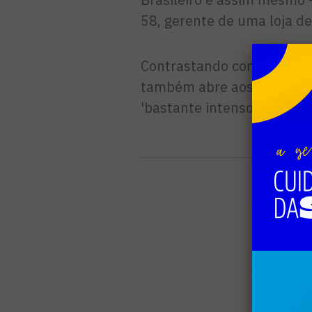
58, gerente de uma loja de
Contrastando com o comérc
também abre aos domingos,
'bastante intenso', a sete 