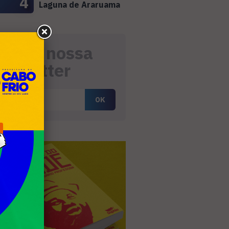
4
Laguna de Araruama
eceba nossa
ewsletter