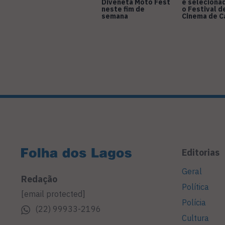
Diveneta Moto Fest
é seleciona
neste fim de
o Festival d
semana
Cinema de 
Editorias
Geral
Redação
Política
[email protected]
Polícia
(22) 99933-2196
Cultura