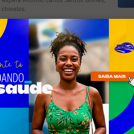
 chinelos.
io de rua, no Shopping Park Lagos que
R
 o fluxo de pessoas foi considerado
n
dias da tradicional data.