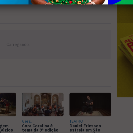
Geral
TEATRO
agem
Cora Coralina é
Daniel Ericsson
Búzios
tema da 9ª edição
estreia em São