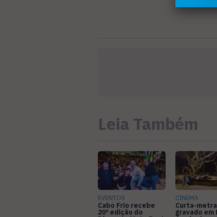
Leia Também
EVENTOS
CINEMA
Cabo Frio recebe
Curta-metr
20ª edição do
gravado em 