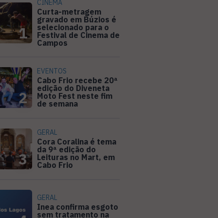
CINEMA
Curta-metragem
gravado em Búzios é
selecionado para o
1
Festival de Cinema de
Campos
EVENTOS
Cabo Frio recebe 20ª
edição do Diveneta
2
Moto Fest neste fim
de semana
GERAL
Cora Coralina é tema
da 9ª edição do
3
Leituras no Mart, em
Cabo Frio
GERAL
Inea confirma esgoto
sem tratamento na