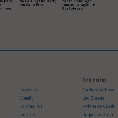
do para
do Leituras no Mart,
Pedro monólogo
e
em Cabo Frio
com adaptação de
Campos
Dostoiévski
Colunistas
Esportes
Nathan Barbosa
Opinião
Léo Borges
Coronavírus
Viviane de Cássia
Turismo
Jaqueline Brum