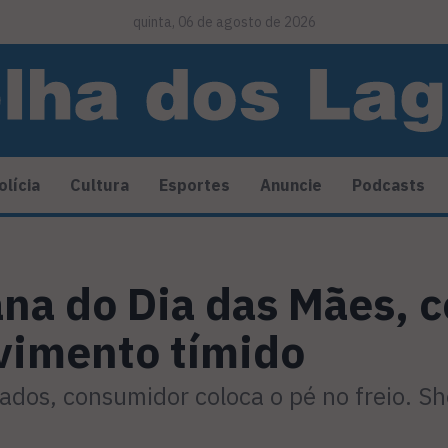
quinta, 06 de agosto de 2026
olícia
Cultura
Esportes
Anuncie
Podcasts
na do Dia das Mães, 
vimento tímido
ados, consumidor coloca o pé no freio. S