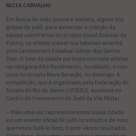
NICIA CARVALHO
Em busca de mais ippons e wazaris, alguns dos
golpes de judô, para aumentar a coleção da
equipe cabofriense do pro­jeto social Judocas de
Futuro, os atletas sobem nos tatames amanhã
pelo Campeonato Es­tadual Gilmar dos Santos
Dias. O time da cidade participa com sete atletas
na categoria Alto Rendimento, no sábado, e com
onze no circuito Nova Geração, no domingo. A
competição, que é organizada pela Federação do
Estado do Rio de Janeiro (FJE­RJ), acontece no
Centro de trei­namento de Judô da Vila Militar.
– Mais uma vez representare­mos nossa cidade
em um even­to oficial de judô no estado e de novo
queremos fazê-lo bem, trazer vários resultados.
Além disso, queremos aproveitar o momento de