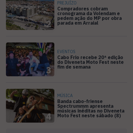
PREJUÍZO
Compradores cobram
cronograma da Volendam e
pedem ação do MP por obra
2
parada em Arraial
EVENTOS
Cabo Frio recebe 20ª edição
do Diveneta Moto Fest neste
fim de semana
3
MÚSICA
Banda cabo-friense
Spectrummm apresenta
músicas inéditas no Diveneta
4
Moto Fest neste sábado (8)