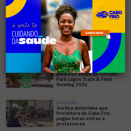
Leia Também
ESPORTE
Inscrições estão abertas
para a 2ª etapa do Circuito
Park Lagos Track & Field
Running 2026
EDUCAÇÃO
Justiça determina que
Prefeitura de Cabo Frio
pague horas extras a
professores