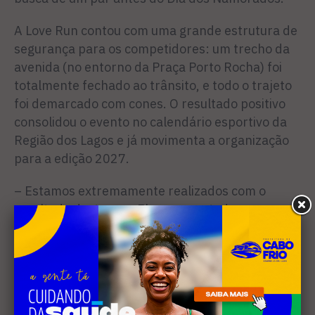
A Love Run contou com uma grande estrutura de
segurança para os competidores: um trecho da
avenida (no entorno da Praça Porto Rocha) foi
totalmente fechado ao trânsito, e todo o trajeto
foi demarcado com cones. O resultado positivo
consolidou o evento no calendário esportivo da
Região dos Lagos e já movimenta a organização
para a edição 2027.
– Estamos extremamente realizados com o
resultado deste ano. Ele superou todas as
nossas expectativas e atraiu um público recorde,
inclusive com participantes de fora do estado, o
que é algo inédito. Diante desse sucesso
absoluto, já estamos dando início ao
planejamento para a Love Run 2027, com o