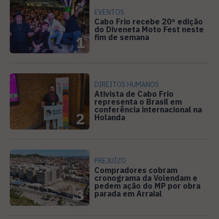
EVENTOS
Cabo Frio recebe 20ª edição
do Diveneta Moto Fest neste
fim de semana
1
DIREITOS HUMANOS
Ativista de Cabo Frio
representa o Brasil em
conferência internacional na
2
Holanda
PREJUÍZO
Compradores cobram
cronograma da Volendam e
pedem ação do MP por obra
3
parada em Arraial