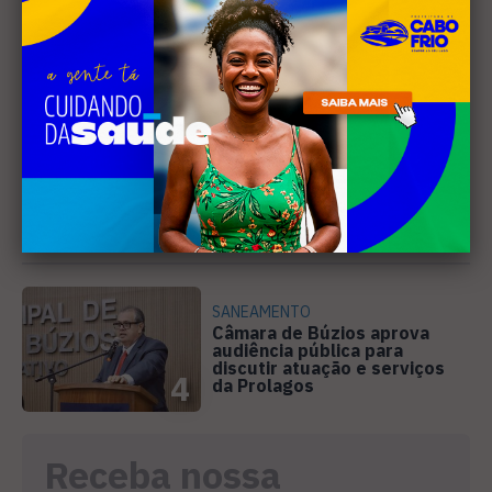
representa o Brasil em
conferência internacional na
2
Holanda
PREJUÍZO
Compradores cobram
cronograma da Volendam e
pedem ação do MP por obra
3
parada em Arraial
SANEAMENTO
Câmara de Búzios aprova
audiência pública para
discutir atuação e serviços
4
da Prolagos
Receba nossa