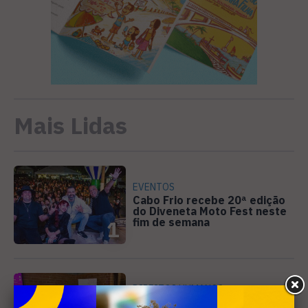
Mais Lidas
EVENTOS
Cabo Frio recebe 20ª edição
do Diveneta Moto Fest neste
fim de semana
1
DIREITOS HUMANOS
Ativista de Cabo Frio