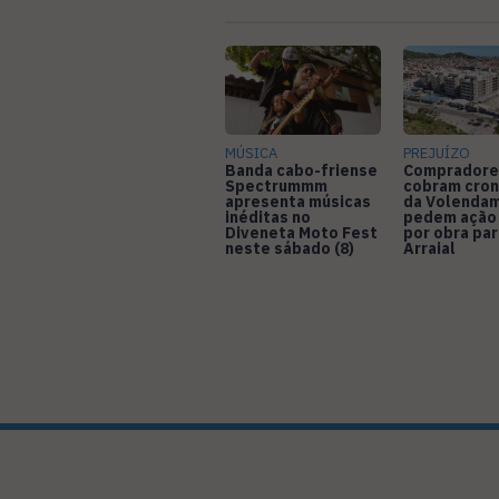
MÚSICA
PREJUÍZO
Banda cabo-friense
Compradore
Spectrummm
cobram cro
apresenta músicas
da Volendam
inéditas no
pedem ação
Diveneta Moto Fest
por obra pa
neste sábado (8)
Arraial