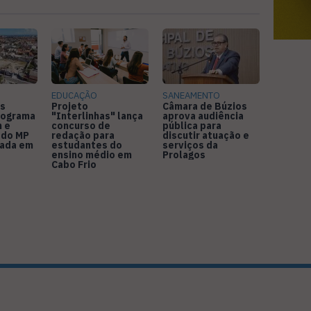
EDUCAÇÃO
SANEAMENTO
s
Projeto
Câmara de Búzios
nograma
"Interlinhas" lança
aprova audiência
 e
concurso de
pública para
 do MP
redação para
discutir atuação e
rada em
estudantes do
serviços da
ensino médio em
Prolagos
Cabo Frio