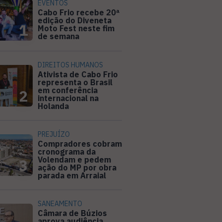
EVENTOS
Cabo Frio recebe 20ª
edição do Diveneta
1
Moto Fest neste fim
de semana
DIREITOS HUMANOS
Ativista de Cabo Frio
representa o Brasil
em conferência
2
internacional na
Holanda
PREJUÍZO
Compradores cobram
cronograma da
Volendam e pedem
3
ação do MP por obra
parada em Arraial
SANEAMENTO
Câmara de Búzios
aprova audiência