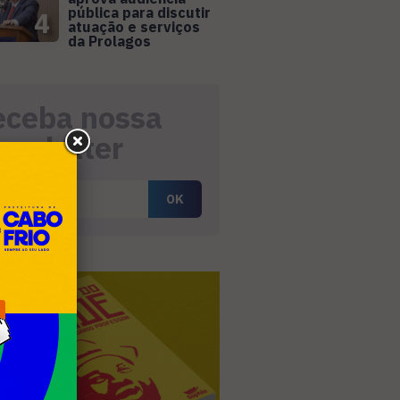
pública para discutir
4
atuação e serviços
da Prolagos
eceba nossa
ewsletter