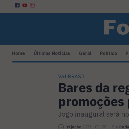
Home
Últimas Notícias
Geral
Política
P
VAI BRASIL
Bares da re
promoções 
Jogo inaugural será no 
09 junho
2026 - 09h00
Por
Red