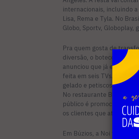
internacionais, incluindo a
Lisa, Rema e Tyla. No Brasi
Globo, Sportv, Globoplay, 
Pra quem gosta de transf
diversão, o boteco Seu Osm
anunciou que já estruturou
feita em seis TVs. Além d
gelado e petiscos para qu
No restaurante Bamba, na 
público é promocional: a c
os clientes que atingirem
Em Búzios, a Noi também c