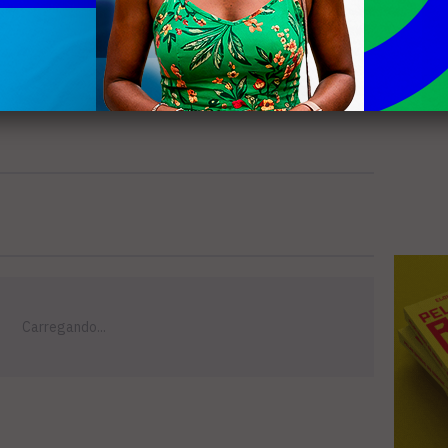
estabelecimento, que fica na Rua Manoel
tro, preparou um cardápio com chopp
ivar o público a reunir os amigos e
cedência.