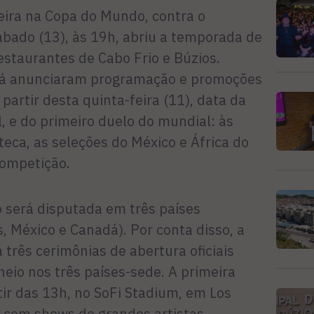
leira na Copa do Mundo, contra o
bado (13), às 19h, abriu a temporada de
estaurantes de Cabo Frio e Búzios.
já anunciaram programação e promoções
 partir desta quinta-feira (11), data da
l, e do primeiro duelo do mundial: às
teca, as seleções do México e África do
competição.
 será disputada em três países
, México e Canadá). Por conta disso, a
três cerimônias de abertura oficiais
neio nos três países-sede. A primeira
rtir das 13h, no SoFi Stadium, em Los
r com shows de grandes artistas