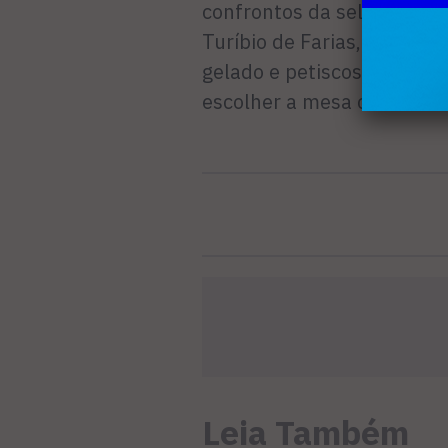
confrontos da seleção. O 
Turíbio de Farias, no Cen
gelado e petiscos para mot
escolher a mesa com ante
Leia Também