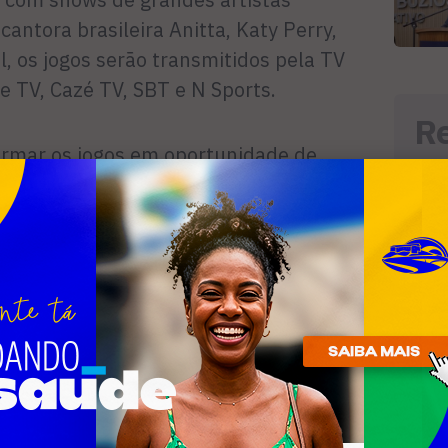
 cantora brasileira Anitta, Katy Perry,
l, os jogos serão transmitidos pela TV
ge TV, Cazé TV, SBT e N Sports.
R
ormar os jogos em oportunidade de
n
ar, na Rua Porto Alegre, em Cabo Frio,
 o espaço: a transmissão dos jogos será
isso, eles garantem que haverá chopp
em for acompanhar cada lance no local.
Passagem, a estratégia para atrair o
asa vai distribuir copos da seleção para
 o consumo de R$ 150.
onfirmou a transmissão oficial dos