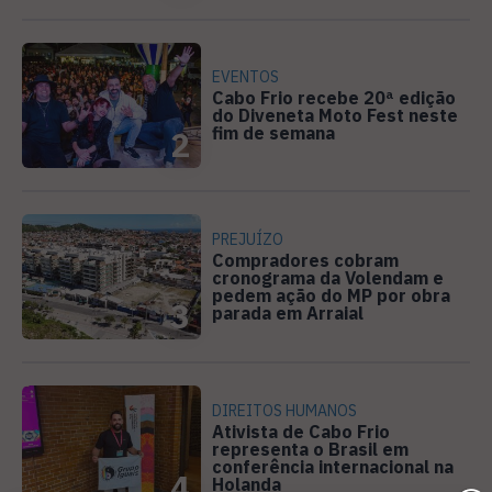
EVENTOS
Cabo Frio recebe 20ª edição
do Diveneta Moto Fest neste
fim de semana
2
PREJUÍZO
Compradores cobram
cronograma da Volendam e
pedem ação do MP por obra
3
parada em Arraial
DIREITOS HUMANOS
Ativista de Cabo Frio
representa o Brasil em
conferência internacional na
4
Holanda