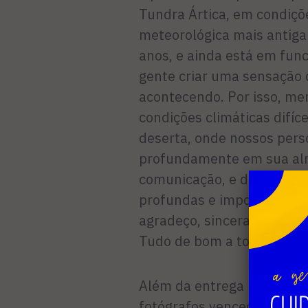
Tundra Ártica, em condiçõ
meteorológica mais antiga
anos, e ainda está em fun
gente criar uma sensação
acontecendo. Por isso, m
condições climáticas difíce
deserta, onde nossos pe
profundamente em sua alm
comunicação, e da civiliza
profundas e importantes d
agradeço, sinceramente, pe
Tudo de bom a todos – dis
Além da entrega pessoal do
fotógrafos vencedores, o