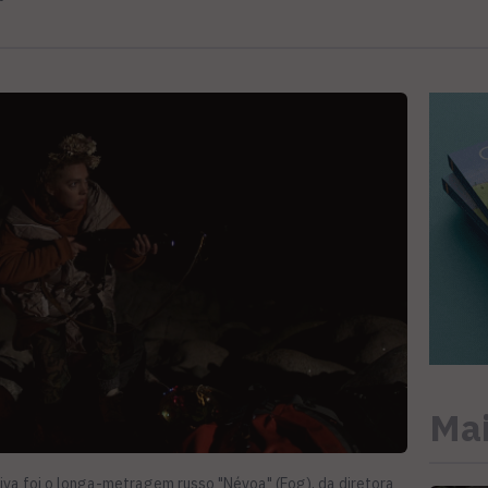
Mai
va foi o longa-metragem russo "Névoa" (Fog), da diretora