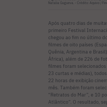
Natalia Gugueva. -
Crédito: Aquivo / Fi
Após quatro dias de muitas
primeiro Festival Interna
chegou ao fim no último d
filmes de oito países (Espa
Quênia, Argentina e Brasil
África), além de 226 de fot
filmes foram selecionados
23 curtas e médias), todo
22 horas de exibição cinem
mês. Também foram selecio
“Retratos do Mar”, e 10 p
Atlântico”. O resultado, s