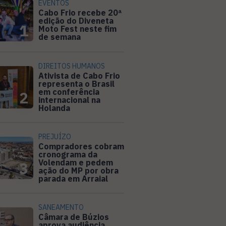
EVENTOS
Cabo Frio recebe 20ª
edição do Diveneta
1
Moto Fest neste fim
de semana
DIREITOS HUMANOS
Ativista de Cabo Frio
representa o Brasil
em conferência
2
internacional na
Holanda
PREJUÍZO
Compradores cobram
cronograma da
Volendam e pedem
3
ação do MP por obra
parada em Arraial
SANEAMENTO
Câmara de Búzios
aprova audiência