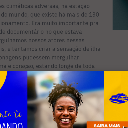
es climáticas adversas, na estação
 do mundo, que existe há mais de 130
cionamento. Era muito importante pra
 de documentário no que estava
ergulhamos nossos atores nessas
is, e tentamos criar a sensação de ilha
rsonagens pudessem mergulhar
a e coração, estando longe de toda
ção, para resolver as questões mais
a sua existência. Mais uma vez,
la tão alta avaliação do nosso filme.
se a diretora Natalia Gugueva.
s troféus aos diretores, poetas e
 Festival também recebeu depoimentos