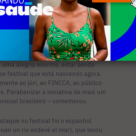
etores e atores de outros estados
o, Paraná e Ceará, e países como
s foi do diretor cearense Armando
”, filme vencedor de Melhor Longa
de Arte.
 uma alegria enorme, estar sendo
 festival que está nascendo agora.
ente ao júri, ao FINCCA, ao público
. Parabenizar a iniciativa de mais um
ovisual brasileiro – comemorou.
taque no festival foi o espanhol
uan un riu esdevé el mar), que levou