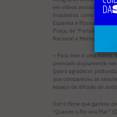
em vídeos enviados por dir
brasileiros, como São Paul
Espanha e Rússia. Um dele
Praça, de “Fortaleza Hotel
Nacional e Melhor Direção 
– Para mim é uma honra, e
premiado duplamente nesse
Quero agradecer profundam
que compareceu às sessões
espaço de difusão do audi
Outro filme que ganhou des
“Quando o Rio vira Mar” (Q