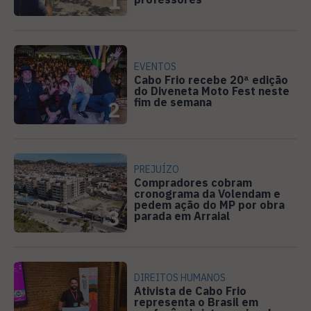
1
EVENTOS
Cabo Frio recebe 20ª edição
do Diveneta Moto Fest neste
fim de semana
2
PREJUÍZO
Compradores cobram
cronograma da Volendam e
pedem ação do MP por obra
3
parada em Arraial
DIREITOS HUMANOS
Ativista de Cabo Frio
representa o Brasil em