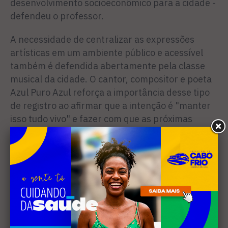
desenvolvimento socioeconômico para a cidade -
defendeu o professor.
A necessidade de centralizar as expressões
artísticas em um ambiente público e acessível
também é defendida abertamente pela classe
musical da cidade. O cantor, compositor e poeta
Azul Puro Azul reforça a importância desse tipo
de registro ao afirmar que a intenção é "manter
isso tudo vivo" e fazer com que as próximas
gerações tenham acesso ao patrimônio histórico
e artístico. Ele defende que ter um local
centralizado facilitaria muito todas as pesquisas.
— Eu costumo sempre falar que se a gente não
souber de onde está vindo, também fica com
uma dificuldade de entender onde quer chegar. É
como se a gente estivesse vagando no espaço.