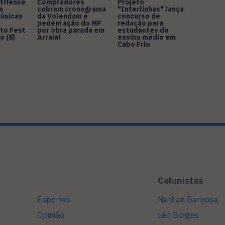
friense
Compradores
Projeto
m
cobram cronograma
"Interlinhas" lança
úsicas
da Volendam e
concurso de
pedem ação do MP
redação para
to Fest
por obra parada em
estudantes do
o (8)
Arraial
ensino médio em
Cabo Frio
Colunistas
Esportes
Nathan Barbosa
Opinião
Léo Borges