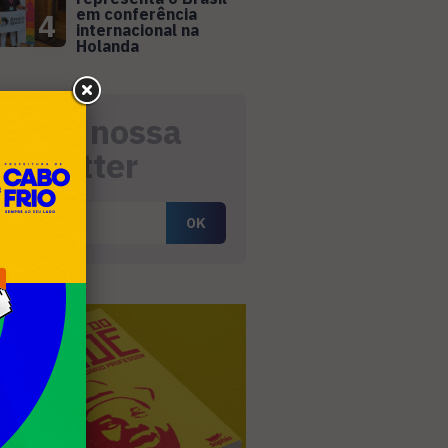
em conferência
4
internacional na
Holanda
eceba nossa
ewsletter