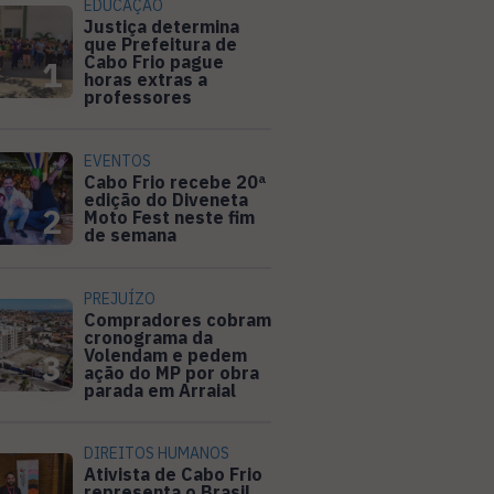
EDUCAÇÃO
Justiça determina
que Prefeitura de
Cabo Frio pague
1
horas extras a
professores
EVENTOS
Cabo Frio recebe 20ª
edição do Diveneta
2
Moto Fest neste fim
de semana
PREJUÍZO
Compradores cobram
cronograma da
Volendam e pedem
3
ação do MP por obra
parada em Arraial
DIREITOS HUMANOS
Ativista de Cabo Frio
representa o Brasil