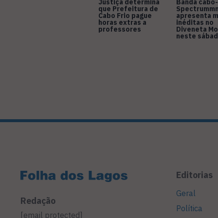
Justiça determina
Banda cabo-
que Prefeitura de
Spectrumm
Cabo Frio pague
apresenta m
horas extras a
inéditas no
professores
Diveneta Mo
neste sábad
Editorias
Geral
Redação
Política
[email protected]